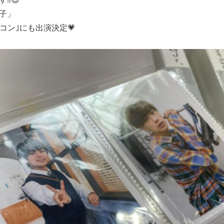
子」
コン｣にも出演決定💗