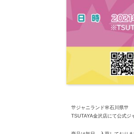
🎊ジャニランド🌸石川県🎊
TSUTAYA金沢店にて公式ジ
商品は毎日、入荷しております‼