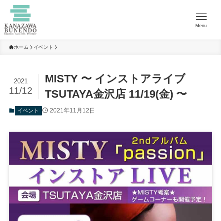
Menu
ホーム
イベント
MISTY 〜 インストアライブ
2021
11/12
TSUTAYA金沢店 11/19(金) 〜
2021年11月12日
イベント