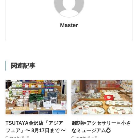
Master
関連記事
TSUTAYA金沢店「アジア
🧪鉱物×アクセサリー＝小さ
フェア」〜 8月17日まで 〜
なミュージアム💍
2025年8月9日
2025年7月29日