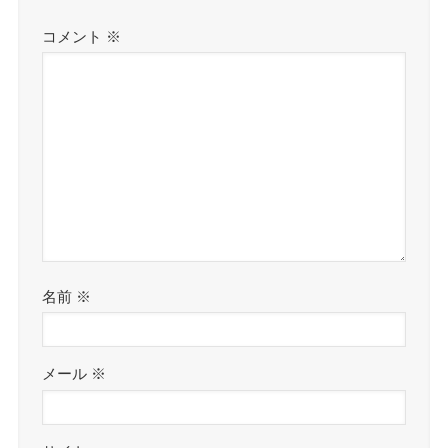
コメント
※
名前
※
メール
※