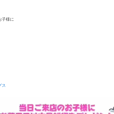
お子様に
グス