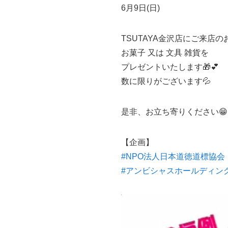
6月9日(日)
TSUTAYA金沢店にご来店の
お菓子 又は 文具 雑貨を
プレゼントいたします🎁💕
数に限りがございます💦
是非、お立ち寄りください😁
【企画】
#NPO法人日本道徳道標協会
#アンビシャスホールディン